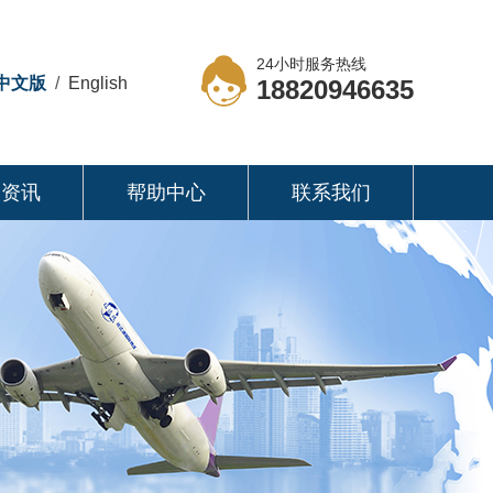
24小时服务热线
中文版
/
English
18820946635
司资讯
帮助中心
联系我们