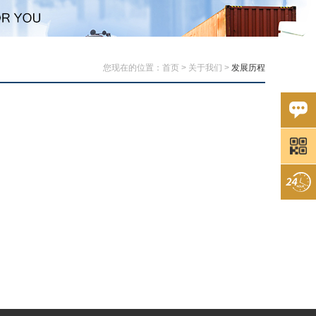
您现在的位置：
首页
>
关于我们
>
发展历程