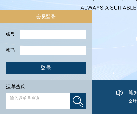
会员登录
账号：
密码：
登 录
迈达
迈达
运单查询
达飞
通
全球
货运
20
亚马