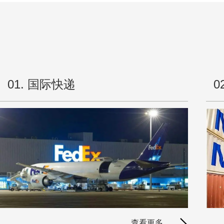
迈达
6月
最新
多线
大批
01. 国际快递
0
亚马
迈达
亚马
亚马
亚马
亚马
马士
迈达
查看更多